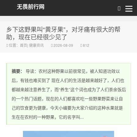
无畏前行网
乡下这野果叫“黄牙果”，对牙痛有很大的帮
助，现在已经很少见了
位置：
首页
|
健康资讯
2026-08-09
812
摘要：
导读：农村这种野果以前很常见，被人知道功效以
后，有钱也难买到了 现在人们的生活是越来越好了，人们也
都越来越注意养生了，而“养生”这个词也成为了人们茶余饭后
的一个热门话题，现在的人们都喜欢吃一些野果野菜来让自
己的饮食更为健康，今天小编要为大家介绍的这种水果就是
生在在农村的一种野果，它的名字叫...