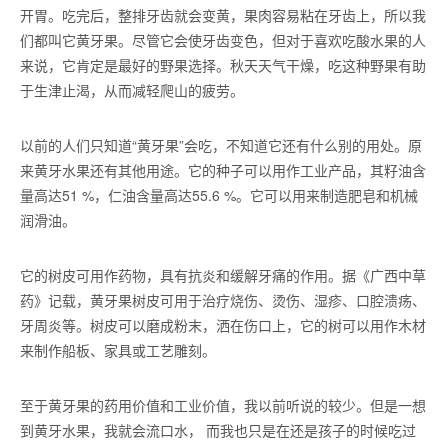
开胃。吃完后，整排牙齿就会变黄，果肉容易粘在牙齿上，所以我
们都叫它黄牙果。尽管它会使牙齿变色，但对于喜欢吃酸水果的人
来说，它肯定是最好的野果选择。秋天天气干燥，吃这种野果有助
于生津止渴，从而减轻爬山的疲劳。
以前的人们只知道“黄牙果”会吃，不知道它还有什么别的用处。原
来黄牙水果还有其他用途。它的种子可以用作工业产品，其籽油含
量高达51 %，仁油含量高达55.6 %。它可以用来制造肥皂和机械
润滑油。
它的树皮可用作药物，具有抗炎和缓解牙痛的作用。据《广西中草
药》记载，黄牙果树皮可用于治疗烧伤、烫伤、湿疹、口腔溃疡、
牙周炎等。树皮可以磨成粉末，洒在伤口上，它的树可以用作木材
来制作船板、家具或工艺雕刻。
至于黄牙果的药用价值和工业价值，我以前听说的较少。但是一想
到黄牙水果，我就会流口水， 而我也只是在还是孩子的时候吃过